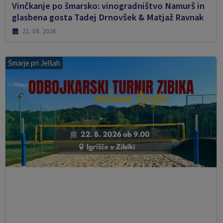
Vinčkanje po šmarsko: vinogradništvo Namurš in
glasbena gosta Tadej Drnovšek & Matjaž Ravnak
21. 08. 2026
Šmarje pri Jelšah