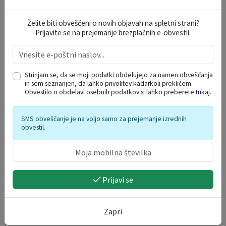
Kiparska razstava Umetnost v glini
Želite biti obveščeni o novih objavah na spletni strani?
Prijavite se na prejemanje brezplačnih e-obvestil.
10. 08. 2026
Šmarje pri Jelšah
Strinjam se, da se moji podatki obdelujejo za namen obveščanja
in sem seznanjen, da lahko privolitev kadarkoli prekličem.
Obvestilo o obdelavi osebnih podatkov si lahko preberete
tukaj
.
SMS obveščanje je na voljo samo za prejemanje izrednih
obvestil.
Prijavi se
Zapri