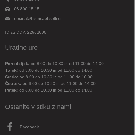
03 800 15 15
obcina@bistricaobsotli.si
ID za DDV:
22562605
Uradne ure
Ponedeljek:
od 8.00 do 10.30 in od 11.00 do 14.00
Digitalni pomočnik
Torek:
od 8.00 do 10.30 in od 11.00 do 14.00
Sreda:
od 8.00 do 10.30 in od 11.00 do 16.00
Aktualne novice
Aktualne cestne zapore
Četrtek:
od 8.00 do 10.30 in od 11.00 do 14.00
Petek:
od 8.00 do 10.30 in od 11.00 do 14.00
Dovolilnice za parkiranje
Ostanite v stiku z nami
Živjo! 👋 Napiši vprašanje ali klikni na eno od hitrih
vprašanj.
Pravkar
AI
Facebook