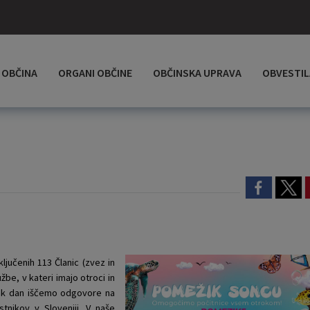
OBČINA
ORGANI OBČINE
OBČINSKA UPRAVA
OBVESTIL
ključenih 113 Članic (zvez in
užbe, v kateri imajo otroci in
Vsak dan iščemo odgovore na
stnikov v Sloveniji. V naše