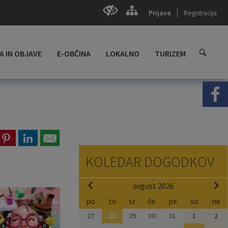
Prijava
Registracija
A IN OBJAVE
E-OBČINA
LOKALNO
TURIZEM
KOLEDAR DOGODKOV
avgust 2026
po
to
sr
če
pe
so
ne
27
28
29
30
31
1
2