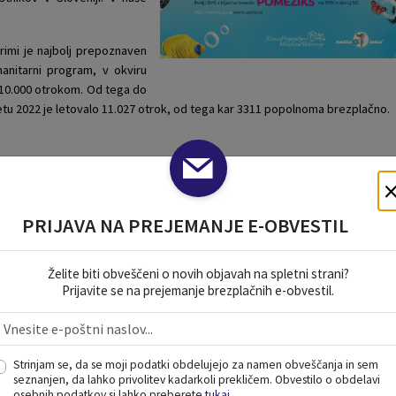
rimi je najbolj prepoznaven
anitarni program, v okviru
 10.000 otrokom. Od tega do
letu 2022 je letovalo 11.027 otrok, od tega kar 3311 popolnoma brezplačno.
PRIJAVA NA PREJEMANJE E-OBVESTIL
Želite biti obveščeni o novih objavah na spletni strani?
Prijavite se na prejemanje brezplačnih e-obvestil.
Strinjam se, da se moji podatki obdelujejo za namen obveščanja in sem
seznanjen, da lahko privolitev kadarkoli prekličem. Obvestilo o obdelavi
osebnih podatkov si lahko preberete
tukaj
.