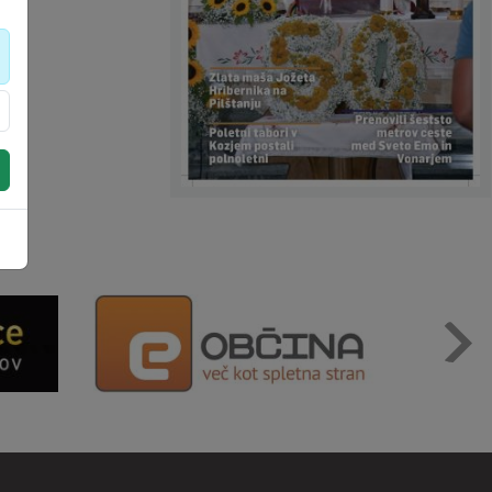
Digitalni pomočnik
Aktualne novice
Aktualne cestne zapore
Dovolilnice za parkiranje
Živjo! 👋 Napiši vprašanje ali klikni na eno od hitrih
vprašanj.