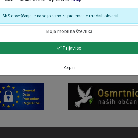
SMS obveščanje je na voljo samo za prejemanje izrednih obvestil.
Prijavi se
Zapri