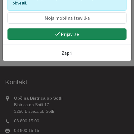
obvestil.
Prijavi se
Zapri
Kontakt
Občina Bistrica ob Sotli
Bistrica ob Sotli 17
3256 Bistrica ob Sotli
03 800 15 00
03 800 15 15