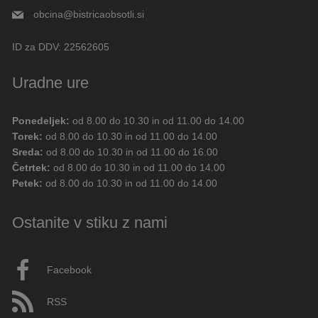
obcina@bistricaobsotli.si
ID za DDV:
22562605
Uradne ure
Ponedeljek:
od 8.00 do 10.30 in od 11.00 do 14.00
Digitalni pomočnik
Torek:
od 8.00 do 10.30 in od 11.00 do 14.00
Sreda:
od 8.00 do 10.30 in od 11.00 do 16.00
Aktualne novice
Aktualne cestne zapore
Četrtek:
od 8.00 do 10.30 in od 11.00 do 14.00
Petek:
od 8.00 do 10.30 in od 11.00 do 14.00
Dovolilnice za parkiranje
Ostanite v stiku z nami
Živjo! 👋 Napiši vprašanje ali klikni na eno od hitrih
vprašanj.
Pravkar
AI
Facebook
RSS