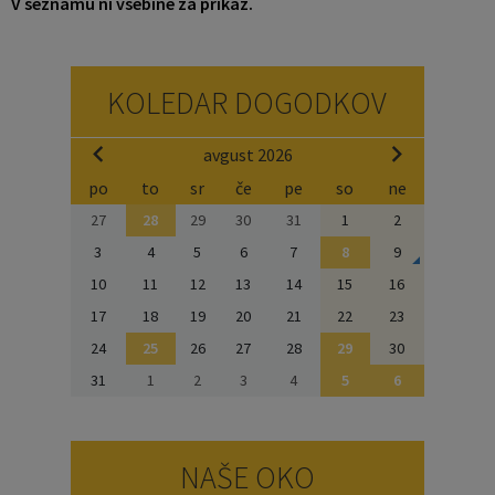
V seznamu ni vsebine za prikaz.
Naselja v občini
Pravni akti
Organigram
Občinski časopis Orans
KOLEDAR DOGODKOV
Varstvo osebnih podatkov
Naše OKO
avgust 2026
po
to
sr
če
pe
so
ne
Temeljni akti občine
Proračun občine
27
28
29
30
31
1
2
Občinski predpisi
Lokalne volitve
3
4
5
6
7
8
9
10
11
12
13
14
15
16
Strateški dokumenti
17
18
19
20
21
22
23
24
25
26
27
28
29
30
Katalog informacij javnega značaja
31
1
2
3
4
5
6
NAŠE OKO