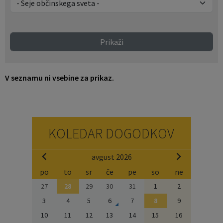
Naselja v občini
Pravni akti
Organigram
Občinski časopis Orans
Prikaži
Varstvo osebnih podatkov
Naše OKO
V seznamu ni vsebine za prikaz.
Temeljni akti občine
Proračun občine
Občinski predpisi
Lokalne volitve
KOLEDAR DOGODKOV
Strateški dokumenti
avgust 2026
Katalog informacij javnega značaja
po
to
sr
če
pe
so
ne
27
28
29
30
31
1
2
3
4
5
6
7
8
9
10
11
12
13
14
15
16