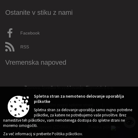
Ostanite v stiku z nami
Živjo! 👋 Napiši vprašanje ali klikni na eno od hitrih
vprašanj.
Pravkar
AI
Facebook
RSS
Vremenska napoved
Zasnova, izvedba in vzdrževanje: Sigmateh d.o.o.
Spletna stran za nemoteno delovanje uporablja
piškotke
Splošni pogoji spletne strani
|
➤
Spletna stran za delovanje uporablja samo nujno potrebne
piškotke, za katere ne potrebujemo vaše privolitve. Brez
Center za varstvo osebnih podatkov
|
namestitve teh piškotkov, vam nemotenega dostopa do spletne strani ne
Varstvo osebnih podatkov
moremo omogočiti.
Izjava o dostopnosti (ZDSMA)
|
Politika piškotkov
|
Za več informacij si preberite
Politika piškotkov
.