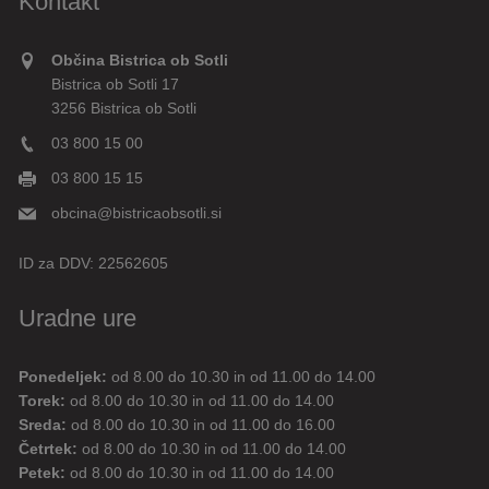
Kontakt
Občina Bistrica ob Sotli
Bistrica ob Sotli 17
3256 Bistrica ob Sotli
03 800 15 00
03 800 15 15
obcina@bistricaobsotli.si
ID za DDV:
22562605
Uradne ure
Ponedeljek:
od 8.00 do 10.30 in od 11.00 do 14.00
Digitalni pomočnik
Torek:
od 8.00 do 10.30 in od 11.00 do 14.00
Sreda:
od 8.00 do 10.30 in od 11.00 do 16.00
Aktualne novice
Aktualne cestne zapore
Četrtek:
od 8.00 do 10.30 in od 11.00 do 14.00
Petek:
od 8.00 do 10.30 in od 11.00 do 14.00
Dovolilnice za parkiranje