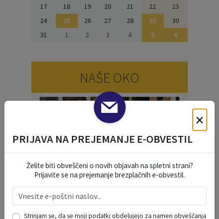
17
18
19
20
21
22
23
24
25
26
27
28
29
30
31
1
2
3
4
5
6
NAŠE OKO
×
PRIJAVA NA PREJEMANJE E-OBVESTIL
Želite biti obveščeni o novih objavah na spletni strani?
Prijavite se na prejemanje brezplačnih e-obvestil.
Strinjam se, da se moji podatki obdelujejo za namen obveščanja