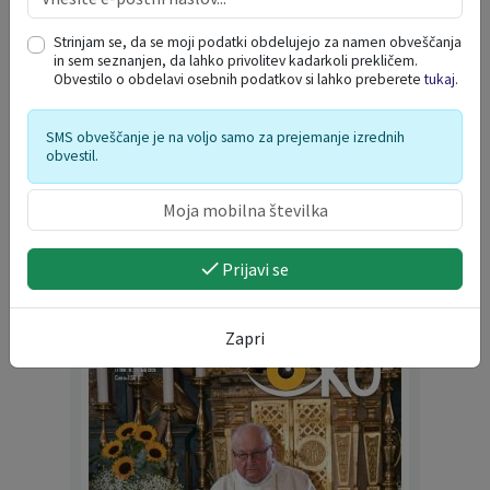
27
28
29
30
31
1
2
Strinjam se, da se moji podatki obdelujejo za namen obveščanja
3
4
5
6
7
8
9
in sem seznanjen, da lahko privolitev kadarkoli prekličem.
Obvestilo o obdelavi osebnih podatkov si lahko preberete
tukaj
.
10
11
12
13
14
15
16
17
18
19
20
21
22
23
SMS obveščanje je na voljo samo za prejemanje izrednih
24
25
26
27
28
29
30
obvestil.
31
1
2
3
4
5
6
NAŠE OKO
Prijavi se
Zapri