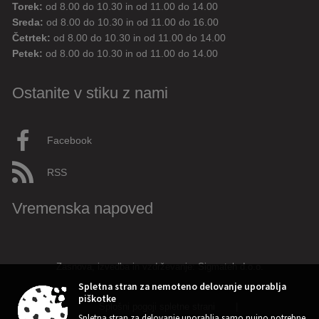
Torek:
od 8.00 do 10.30 in od 11.00 do 14.00
Sreda:
od 8.00 do 10.30 in od 11.00 do 16.00
Aktualne novice
Aktualne cestne zapore
Četrtek:
od 8.00 do 10.30 in od 11.00 do 14.00
Petek:
od 8.00 do 10.30 in od 11.00 do 14.00
Dovolilnice za parkiranje
Ostanite v stiku z nami
Živjo! 👋 Napiši vprašanje ali klikni na eno od hitrih
vprašanj.
Pravkar
AI
Facebook
RSS
Vremenska napoved
Zasnova, izvedba in vzdrževanje: Sigmateh d.o.o.
Spletna stran za nemoteno delovanje uporablja
piškotke
Splošni pogoji spletne strani
|
➤
Spletna stran za delovanje uporablja samo nujno potrebne