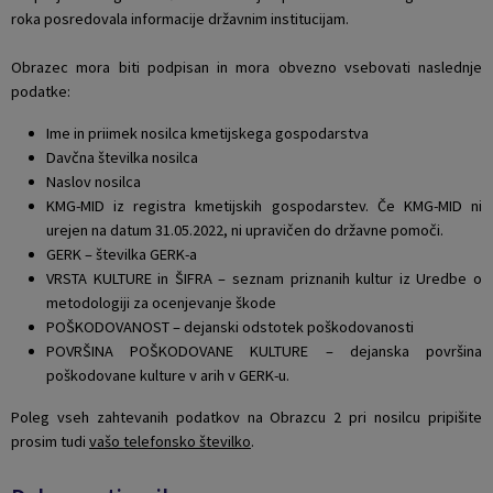
roka posredovala informacije državnim institucijam.
Obrazec mora biti podpisan in mora obvezno vsebovati naslednje
podatke:
Ime in priimek nosilca kmetijskega gospodarstva
Davčna številka nosilca
Naslov nosilca
KMG-MID iz registra kmetijskih gospodarstev. Če KMG-MID ni
urejen na datum 31.05.2022, ni upravičen do državne pomoči.
GERK – številka GERK-a
VRSTA KULTURE in ŠIFRA – seznam priznanih kultur iz Uredbe o
metodologiji za ocenjevanje škode
POŠKODOVANOST – dejanski odstotek poškodovanosti
POVRŠINA POŠKODOVANE KULTURE – dejanska površina
poškodovane kulture v arih v GERK-u.
Poleg vseh zahtevanih podatkov na Obrazcu 2 pri nosilcu pripišite
prosim tudi
vašo telefonsko številko
.