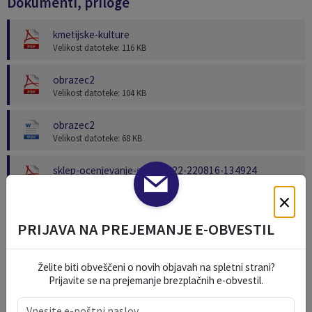
Dokumenti, priloge
kmetijske-kulture
Velikost datoteke: 116 KB
obrazec2
Velikost datoteke: 104 KB
obrazec2
Velikost datoteke: 68 KB
sklep-ocenjevanje-susa-2022-220816-134924
Velikost datoteke: 194 KB
×
PRIJAVA NA PREJEMANJE E-OBVESTIL
KOLEDAR DOGODKOV
Želite biti obveščeni o novih objavah na spletni strani?
Prijavite se na prejemanje brezplačnih e-obvestil.
avgust 2026
po
to
sr
če
pe
so
ne