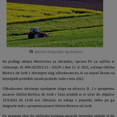
Naselja v občini
Pravni akti
Organigram
Občinski časopis Orans
Varstvo osebnih podatkov
Naše OKO
Temeljni akti občine
Proračun občine
Vzorčna fotografija: Agrikultura
Občinski predpisi
Lokalne volitve
Na podlagi sklepa Ministrstva za obrambo, Uprave RS za zaščito in
reševanje, št. 844-18/2022-13 – DGZR z dne 12. 8. 2022, začenja Občina
Strateški dokumenti
Bistrica ob Sotli z zbiranjem vlog oškodovancev, ki so utrpeli škodo na
kmetijskih pridelkih zaradi posledic suše v letu 2022.
Katalog informacij javnega značaja
Oškodovanci dostavijo izpolnjene vloge na obrazcu št. 2 v sprejemno
pisarno Občine Bistrica ob Sotli v času uradnih ur in sicer do vključno
23.9.2022 do 13.00 ure. Obrazec se nahaja v priponki, lahko pa ga
dvignete tudi v sprejemni pisarni Občine Bistrice ob Sotli.
Po prejemu vlog bo občinska komisija opravila terenske oglede in do