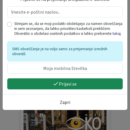
avgust 2026
po
to
sr
če
pe
so
ne
Strinjam se, da se moji podatki obdelujejo za namen obveščanja
in sem seznanjen, da lahko privolitev kadarkoli prekličem.
27
28
29
30
31
1
2
Obvestilo o obdelavi osebnih podatkov si lahko preberete
tukaj
.
3
4
5
6
7
8
9
10
11
12
13
14
15
16
SMS obveščanje je na voljo samo za prejemanje izrednih
obvestil.
17
18
19
20
21
22
23
24
25
26
27
28
29
30
31
1
2
3
4
5
6
Prijavi se
NAŠE OKO
Zapri