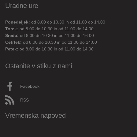
Uradne ure
Ponedeljek:
od 8.00 do 10.30 in od 11.00 do 14.00
Digitalni pomočnik
Torek:
od 8.00 do 10.30 in od 11.00 do 14.00
Sreda:
od 8.00 do 10.30 in od 11.00 do 16.00
Aktualne novice
Aktualne cestne zapore
Četrtek:
od 8.00 do 10.30 in od 11.00 do 14.00
Petek:
od 8.00 do 10.30 in od 11.00 do 14.00
Dovolilnice za parkiranje
Ostanite v stiku z nami
Živjo! 👋 Napiši vprašanje ali klikni na eno od hitrih
vprašanj.
Pravkar
AI
Facebook
RSS
Vremenska napoved