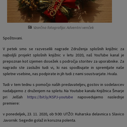
Naselja v občini
Pravni akti
Organigram
Občinski časopis Orans
Vzorčna fotografija: Adventni venček
Varstvo osebnih podatkov
Naše OKO
Spoštovani.
V petek smo se razveselili nagrade Združenja splošnih knjižnic za
Temeljni akti občine
Proračun občine
najboljši projekt splošnih knjižnic v letu 2020, naš YouTube kanal je
prepoznan kot izjemen dosežek s področja storitev za uporabnike. Za
Občinski predpisi
Lokalne volitve
nagrado ste zaslužni tudi vi, ki nas spodbujate in spremljate naše
spletne vsebine, nas podpirate in jih tudi z nami soustvarjate. Hvala.
Strateški dokumenti
Tudi v tem tednu s pomočjo naših predavateljev, gostov in sodelavcev
nadaljujemo z druženjem na spletu. Na Youtube kanalu Knjižnica Šmarje
Katalog informacij javnega značaja
pri Jelšah
https://bit.ly/KSPJ-youtube
napovedujemo naslednje
premiere:
v ponedeljek, 23. 11. 2020, ob 9.00: UTŽO: Kuharska delavnica s Slavico
Javornik: Segedin golaž in koruzna polenta.