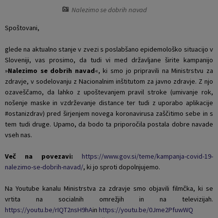
Nalezimo se dobrih navad
Naselja v občini
Pravni akti
Spoštovani,
Organigram
Občinski časopis Orans
glede na aktualno stanje v zvezi s poslabšano epidemološko situacijo v
Sloveniji, vas prosimo, da tudi vi med državljane širite kampanijo
Varstvo osebnih podatkov
Naše OKO
»
Nalezimo se dobrih navad
«, ki smo jo pripravili na Ministrstvu za
zdravje, v sodelovanju z Nacionalnim inštitutom za javno zdravje. Z njo
Temeljni akti občine
Proračun občine
ozaveščamo, da lahko z upoštevanjem pravil stroke (umivanje rok,
nošenje maske in vzdrževanje distance ter tudi z uporabo aplikacije
Občinski predpisi
Lokalne volitve
#ostanizdrav) pred širjenjem novega koronavirusa zaščitimo sebe in s
tem tudi druge. Upamo, da bodo ta priporočila postala dobre navade
vseh nas.
Strateški dokumenti
Več na povezavi:
https://www.gov.si/teme/kampanja-covid-19-
Katalog informacij javnega značaja
nalezimo-se-dobrih-navad/
, ki jo sproti dopolnjujemo.
Na Youtube kanalu Ministrstva za zdravje smo objavili filmčka, ki se
vrtita na socialnih omrežjih in na televizijah.
https://youtu.be/rIQT2nsH9hA
in
https://youtu.be/0Jme2PfuwWQ