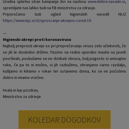
Uradna spletna stran kampanje živi na naslovu
www.dobre.navade.si
,
spremljate nas lahko tudi na FB ministrstva za zdravje.
Priporočamo tudi ogled higienskih navodil NIJZ
https://www.nijz.si/sl/sproscanje-ukrepov-covid-19
---
Higienski ukrepi proti koronavirusu
Najbolj preprosti ukrepi so pri preprečevanju virusa zelo učinkoviti, če
se jih le dosledno držimo. Pazimo na redno uporabo maske na javnih
površinah, poskušamo se ne dotikati obraza, bolj pogosto si umivajmo
roke, če pa to ni možno, si jih razkužimo, ohranjamo varno razdaljo,
kašljamo in kihamo v rokav ter ostanemo doma, ko se ne počutimo
dobro in imamo vročino.
Hvala in lep pozdrav,
Ministrstvo za zdravje
KOLEDAR DOGODKOV