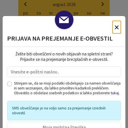
avgust 2026
po
to
sr
če
pe
so
ne
27
28
29
30
31
1
2
×
3
4
5
6
7
8
9
PRIJAVA NA PREJEMANJE E-OBVESTIL
10
11
12
13
14
15
16
17
18
19
20
21
22
23
Želite biti obveščeni o novih objavah na spletni strani?
24
25
26
27
28
29
30
Prijavite se na prejemanje brezplačnih e-obvestil.
31
1
2
3
4
5
6
Strinjam se, da se moji podatki obdelujejo za namen obveščanja
NAŠE OKO
in sem seznanjen, da lahko privolitev kadarkoli prekličem.
Obvestilo o obdelavi osebnih podatkov si lahko preberete
tukaj
.
SMS obveščanje je na voljo samo za prejemanje izrednih
obvestil.