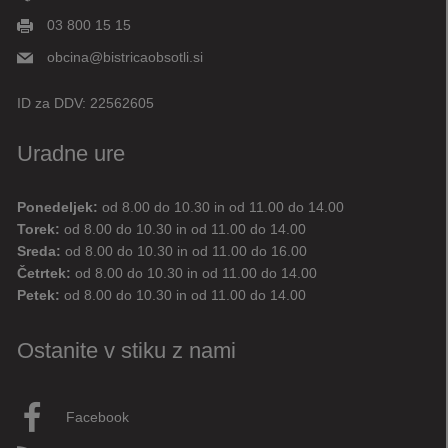
03 800 15 15
obcina@bistricaobsotli.si
ID za DDV:
22562605
Uradne ure
Ponedeljek:
od 8.00 do 10.30 in od 11.00 do 14.00
Digitalni pomočnik
Torek:
od 8.00 do 10.30 in od 11.00 do 14.00
Sreda:
od 8.00 do 10.30 in od 11.00 do 16.00
Aktualne novice
Aktualne cestne zapore
Četrtek:
od 8.00 do 10.30 in od 11.00 do 14.00
Petek:
od 8.00 do 10.30 in od 11.00 do 14.00
Dovolilnice za parkiranje
Ostanite v stiku z nami
Živjo! 👋 Napiši vprašanje ali klikni na eno od hitrih
vprašanj.
Pravkar
AI
Facebook