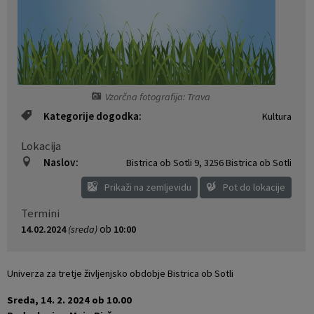
Naselja v občini
Pravni akti
Organigram
Občinski časopis Orans
Varstvo osebnih podatkov
Naše OKO
Vzorčna fotografija: Trava
Kategorije dogodka:
Kultura
Temeljni akti občine
Proračun občine
Lokacija
Občinski predpisi
Lokalne volitve
Naslov:
Bistrica ob Sotli 9
,
3256 Bistrica ob Sotli
Prikaži na zemljevidu
Pot do lokacije
Strateški dokumenti
Termini
ob
14.02.2024
(sreda)
10:00
Katalog informacij javnega značaja
Univerza za tretje življenjsko obdobje Bistrica ob Sotli
Sreda, 14. 2. 2024 ob 10.00