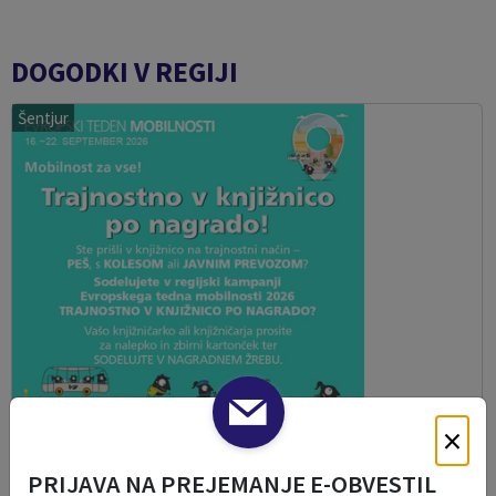
DOGODKI V REGIJI
Šentjur
×
PRIJAVA NA PREJEMANJE E-OBVESTIL
Trajnostno v knjižnico po nagrado!