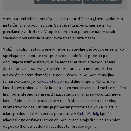
Naselja v občini
Pravni akti
V neposredni bližini domačije se nahaja strelišče na glinene golobe in
Organigram
Občinski časopis Orans
na tarče, znano pod nazivom Strelišče Kunšperk, kjer se lahko
preizkusite v streljanju. V toplih dneh lahko posedite na terasi ali
Varstvo osebnih podatkov
Naše OKO
travnatih površinah in si pripravite specialitete z žara.
V bližnji okolici nastanitvene kmetije so številne pešpoti, kjer se lahko
Temeljni akti občine
Proračun občine
sprehajate in nabirate cvetje, gozdne sadeže ali gobe ali pa
občudujete idilično naravo, ki še nikogar ni pustila ravnodušnega.
Občinski predpisi
Lokalne volitve
Sprehode vam popestrijo različne kulturne znamenitosti kot so
Kravaričeva stara domačija, grad Kunšperk in Sv. Gore z Marijino
romarsko cerkvijo.
Strateški dokumenti
Kolesarske poti
so delno urejene. Na turistični
kmetiji poskrbimo za vaša kolesa in opremo in vam nudimo brezplačno
hrambo in skrbno ravnanje. Za izposojo pa imamo na voljo tudi nekaj
Katalog informacij javnega značaja
koles. Poleti se lahko osvežite v reki Bistrici, ki se nahaja le nekaj
kilometrov od nas. Ob reki je primeren prostor za piknike. Mladi in
mladi po duši si lahko večere popestrite v
Klubu Metulj
, kjer člani
mladinskega društva Bistrica ob Sotli organizirajo številne zanimive
dogodke (koncerti, delavnice, debate, predavanja, …).