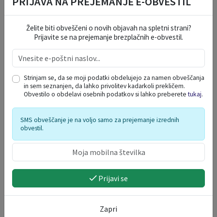
PRIJAVA NA PREJEMANJE E-OBVESTIL
Želite biti obveščeni o novih objavah na spletni strani?
Prijavite se na prejemanje brezplačnih e-obvestil.
Juvanova hiša (ponudba prenočišč)
Luče 40, 3334 Luče
Strinjam se, da se moji podatki obdelujejo za namen obveščanja
Luče
in sem seznanjen, da lahko privolitev kadarkoli prekličem.
Obvestilo o obdelavi osebnih podatkov si lahko preberete
tukaj
.
SMS obveščanje je na voljo samo za prejemanje izrednih
obvestil.
Prijavi se
Zapri