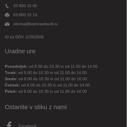
03 800 15 00
03 800 15 15
obcina@bistricaobsotli.si
ID za DDV:
22562605
Uradne ure
Ponedeljek:
od 8.00 do 10.30 in od 11.00 do 14.00
Digitalni pomočnik
Torek:
od 8.00 do 10.30 in od 11.00 do 14.00
Sreda:
od 8.00 do 10.30 in od 11.00 do 16.00
Aktualne novice
Aktualne cestne zapore
Četrtek:
od 8.00 do 10.30 in od 11.00 do 14.00
Petek:
od 8.00 do 10.30 in od 11.00 do 14.00
Dovolilnice za parkiranje
Ostanite v stiku z nami
Živjo! 👋 Napiši vprašanje ali klikni na eno od hitrih
vprašanj.
Pravkar
AI
Facebook