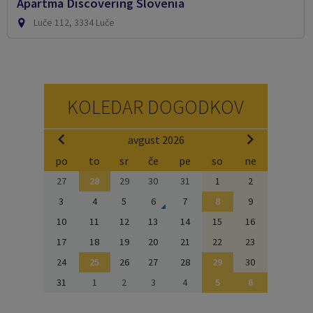
Apartma Discovering Slovenia
Luče 112, 3334 Luče
KOLEDAR DOGODKOV
avgust 2026
po
to
sr
če
pe
so
ne
27
28
29
30
31
1
2
3
4
5
6
7
8
9
10
11
12
13
14
15
16
17
18
19
20
21
22
23
24
25
26
27
28
29
30
31
1
2
3
4
5
6