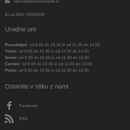
obcina@bistricaobsotli.si
ID za DDV:
22562605
Uradne ure
Ponedeljek:
od 8.00 do 10.30 in od 11.00 do 14.00
Digitalni pomočnik
Torek:
od 8.00 do 10.30 in od 11.00 do 14.00
Sreda:
od 8.00 do 10.30 in od 11.00 do 16.00
Aktualne novice
Aktualne cestne zapore
Četrtek:
od 8.00 do 10.30 in od 11.00 do 14.00
Petek:
od 8.00 do 10.30 in od 11.00 do 14.00
Dovolilnice za parkiranje
Ostanite v stiku z nami
Živjo! 👋 Napiši vprašanje ali klikni na eno od hitrih
vprašanj.
Pravkar
AI
Facebook
RSS