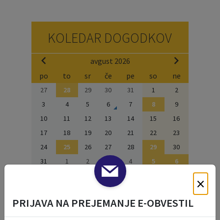
KOLEDAR DOGODKOV
avgust 2026
po
to
sr
če
pe
so
ne
27
28
29
30
31
1
2
3
4
5
6
7
8
9
10
11
12
13
14
15
16
17
18
19
20
21
22
23
24
25
26
27
28
29
30
31
1
2
3
4
5
6
×
NAŠE OKO
PRIJAVA NA PREJEMANJE E-OBVESTIL