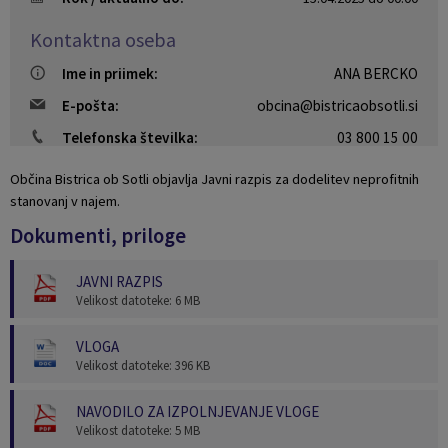
Naselja v občini
Pravni akti
Kontaktna oseba
Ime in priimek:
ANA BERCKO
Organigram
Občinski časopis Orans
E-pošta:
obcina@bistricaobsotli.si
Varstvo osebnih podatkov
Naše OKO
Telefonska številka:
03 800 15 00
Temeljni akti občine
Proračun občine
Občina Bistrica ob Sotli objavlja Javni razpis za dodelitev neprofitnih
stanovanj v najem.
Občinski predpisi
Lokalne volitve
Dokumenti, priloge
Strateški dokumenti
JAVNI RAZPIS
Velikost datoteke: 6 MB
Katalog informacij javnega značaja
VLOGA
Velikost datoteke: 396 KB
NAVODILO ZA IZPOLNJEVANJE VLOGE
Velikost datoteke: 5 MB