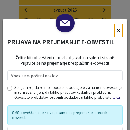
avgust 2026
po
to
sr
če
pe
so
ne
×
27
28
29
30
31
1
2
3
4
5
6
7
8
9
PRIJAVA NA PREJEMANJE E-OBVESTIL
10
11
12
13
14
15
16
17
18
19
20
21
22
23
Želite biti obveščeni o novih objavah na spletni strani?
24
25
26
27
28
29
30
Prijavite se na prejemanje brezplačnih e-obvestil.
31
1
2
3
4
5
6
Strinjam se, da se moji podatki obdelujejo za namen obveščanja
NAŠE OKO
in sem seznanjen, da lahko privolitev kadarkoli prekličem.
Obvestilo o obdelavi osebnih podatkov si lahko preberete
tukaj
.
SMS obveščanje je na voljo samo za prejemanje izrednih
obvestil.