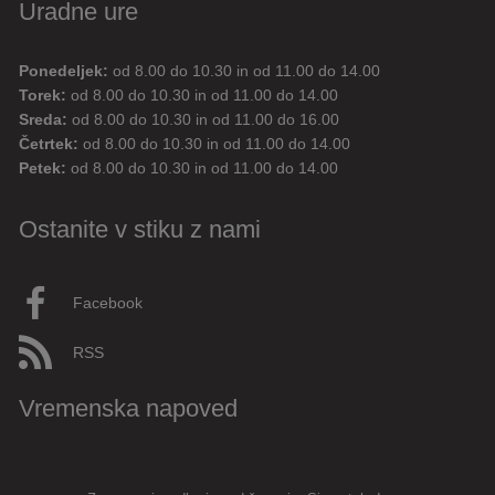
Uradne ure
Ponedeljek:
od 8.00 do 10.30 in od 11.00 do 14.00
Digitalni pomočnik
Torek:
od 8.00 do 10.30 in od 11.00 do 14.00
Sreda:
od 8.00 do 10.30 in od 11.00 do 16.00
Aktualne novice
Aktualne cestne zapore
Četrtek:
od 8.00 do 10.30 in od 11.00 do 14.00
Petek:
od 8.00 do 10.30 in od 11.00 do 14.00
Dovolilnice za parkiranje
Ostanite v stiku z nami
Živjo! 👋 Napiši vprašanje ali klikni na eno od hitrih
vprašanj.
Pravkar
AI
Facebook
RSS
Vremenska napoved