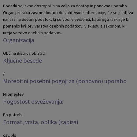
Podatki so javno dostopni in na voljo za dostop in ponovno uporabo.
Naselja v občini
Pravni akti
Organ prosilcu zavrne dostop do zahtevane informacije, če se zahteva
nanaša na osebni podatek, ki se vodi v evidenci, katerega razkritje bi
Organigram
Občinski časopis Orans
pomenilo kršitev varstva osebnih podatkov, v skladu z zakonom, ki
ureja varstvo osebnih podatkov.
Organizacija
Varstvo osebnih podatkov
Naše OKO
Občina Bistrica ob Sotli
Temeljni akti občine
Proračun občine
Ključne besede
Občinski predpisi
Lokalne volitve
/
Morebitni posebni pogoji za (ponovno) uporabo
Strateški dokumenti
Ni omejitev
Pogostost osveževanja:
Katalog informacij javnega značaja
Po potrebi
Format, vrsta, oblika (zapisa)
csv, xls