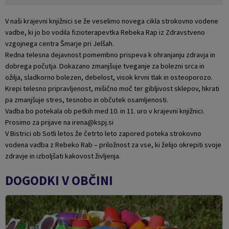
V naši krajevni knjižnici se že veselimo novega cikla strokovno vodene
vadbe, ki jo bo vodila fizioterapevtka Rebeka Rap iz Zdravstveno
vzgojnega centra Šmarje pri Jelšah.
Redna telesna dejavnost pomembno prispeva k ohranjanju zdravja in
dobrega počutja. Dokazano zmanjšuje tveganje za bolezni srca in
ožilja, sladkorno bolezen, debelost, visok krvni tlak in osteoporozo.
Krepi telesno pripravljenost, mišično moč ter gibljivost sklepov, hkrati
pa zmanjšuje stres, tesnobo in občutek osamljenosti.
Vadba bo potekala ob petkih med 10. in 11. uro v krajevni knjižnici.
Prosimo za prijave na irena@kspj.si
V Bistrici ob Sotli letos že četrto leto zapored poteka strokovno
vodena vadba z Rebeko Rab – priložnost za vse, ki želijo okrepiti svoje
zdravje in izboljšati kakovost življenja.
DOGODKI V OBČINI