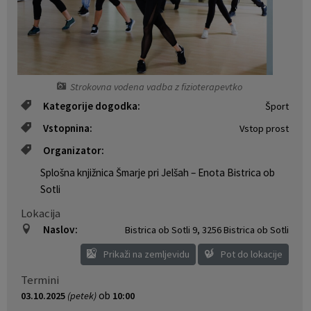
Naselja v občini
Pravni akti
Organigram
Občinski časopis Orans
Strokovna vodena vadba z fizioterapevtko
Varstvo osebnih podatkov
Naše OKO
Kategorije dogodka:
Šport
Temeljni akti občine
Proračun občine
Vstopnina:
Vstop prost
Organizator:
Občinski predpisi
Lokalne volitve
Splošna knjižnica Šmarje pri Jelšah – Enota Bistrica ob
Sotli
Strateški dokumenti
Lokacija
Katalog informacij javnega značaja
Naslov:
Bistrica ob Sotli 9
,
3256 Bistrica ob Sotli
Prikaži na zemljevidu
Pot do lokacije
Termini
ob
03.10.2025
(petek)
10:00