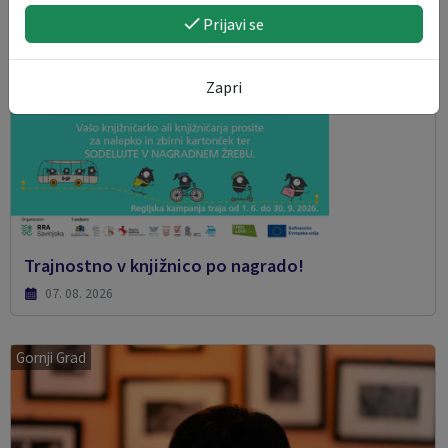
Prijavi se
Zapri
Trajnostno v knjižnico po nagrado!
07. 08. 2026
Gornji Grad