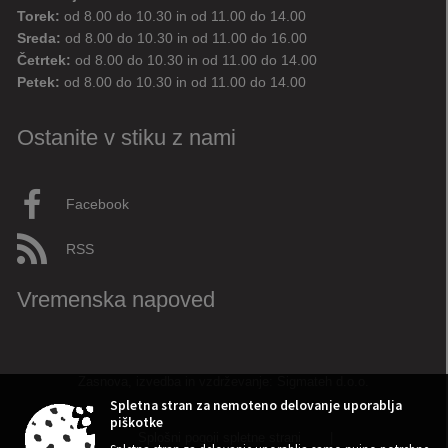
Digitalni pomočnik
Torek:
od 8.00 do 10.30 in od 11.00 do 14.00
Sreda:
od 8.00 do 10.30 in od 11.00 do 16.00
Aktualne novice
Aktualne cestne zapore
Četrtek:
od 8.00 do 10.30 in od 11.00 do 14.00
Petek:
od 8.00 do 10.30 in od 11.00 do 14.00
Dovolilnice za parkiranje
Ostanite v stiku z nami
Živjo! 👋 Napiši vprašanje ali klikni na eno od hitrih
vprašanj.
Pravkar
AI
Facebook
RSS
Vremenska napoved
Zasnova, izvedba in vzdrževanje: Sigmateh d.o.o.
Spletna stran za nemoteno delovanje uporablja
piškotke
Splošni pogoji spletne strani
|