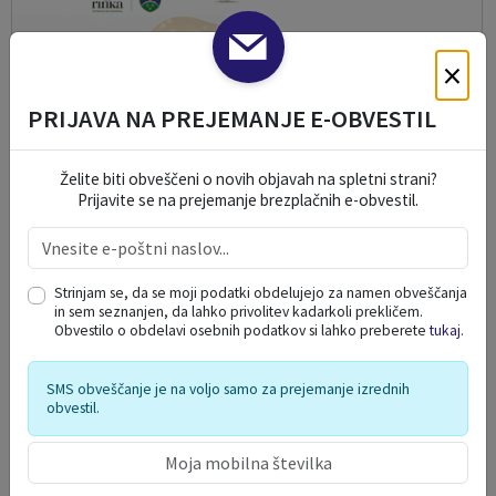
×
PRIJAVA NA PREJEMANJE E-OBVESTIL
Želite biti obveščeni o novih objavah na spletni strani?
Prijavite se na prejemanje brezplačnih e-obvestil.
Strinjam se, da se moji podatki obdelujejo za namen obveščanja
in sem seznanjen, da lahko privolitev kadarkoli prekličem.
PREVOZI NA KLIC NA SOLČAVSKEM
Obvestilo o obdelavi osebnih podatkov si lahko preberete
tukaj
.
07. 08. 2026
SMS obveščanje je na voljo samo za prejemanje izrednih
obvestil.
Šentjur