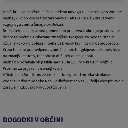
V naši krajevni knjižnici se že veselimo novega cikla strokovno vodene
vadbe, ki jo bo vodila fizioterapevtka Rebeka Rap iz Zdravstveno
vzgojnega centra Šmarje pri Jelšah.
Redna telesna dejavnost pomembno prispeva k ohranjanju zdravja in
dobrega počutja. Dokazano zmanjšuje tveganje za bolezni srca in
ožilja, sladkorno bolezen, debelost, visok krvni tlak in osteoporozo.
Krepi telesno pripravljenost, mišično moč ter gibljivost sklepov, hkrati
pa zmanjšuje stres, tesnobo in občutek osamljenosti.
Vadba bo potekala ob petkih med 10. in 11. uro v krajevni knjižnici.
Prosimo za prijave na irena@kspj.si
V Bistrici ob Sotli letos že četrto leto zapored poteka strokovno
vodena vadba z Rebeko Rab – priložnost za vse, ki želijo okrepiti svoje
zdravje in izboljšati kakovost življenja.
DOGODKI V OBČINI