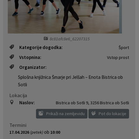
Naselja v občini
Pravni akti
Organigram
Občinski časopis Orans
8c81afc8e6_62207315
Varstvo osebnih podatkov
Naše OKO
Kategorije dogodka:
Šport
Temeljni akti občine
Proračun občine
Vstopnina:
Vstop prost
Organizator:
Občinski predpisi
Lokalne volitve
Splošna knjižnica Šmarje pri Jelšah – Enota Bistrica ob
Sotli
Strateški dokumenti
Lokacija
Katalog informacij javnega značaja
Naslov:
Bistrica ob Sotli 9
,
3256 Bistrica ob Sotli
Prikaži na zemljevidu
Pot do lokacije
Termini
ob
17.04.2026
(petek)
10:00