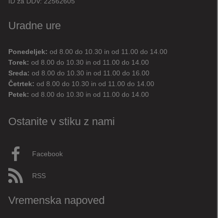
ID za DDV:
22562605
Uradne ure
Ponedeljek:
od 8.00 do 10.30 in od 11.00 do 14.00
Digitalni pomočnik
Torek:
od 8.00 do 10.30 in od 11.00 do 14.00
Sreda:
od 8.00 do 10.30 in od 11.00 do 16.00
Aktualne novice
Aktualne cestne zapore
Četrtek:
od 8.00 do 10.30 in od 11.00 do 14.00
Petek:
od 8.00 do 10.30 in od 11.00 do 14.00
Dovolilnice za parkiranje
Ostanite v stiku z nami
Živjo! 👋 Napiši vprašanje ali klikni na eno od hitrih
vprašanj.
Pravkar
AI
Facebook
RSS
Vremenska napoved