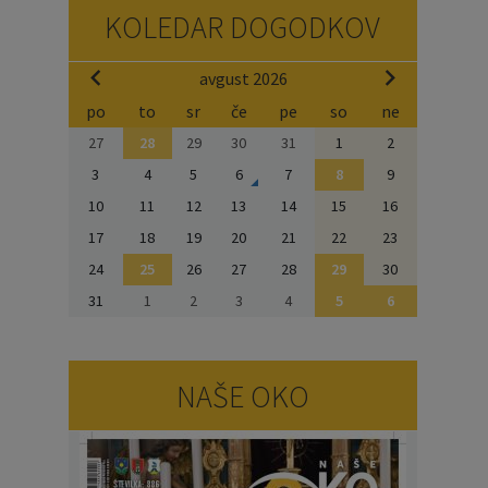
KOLEDAR DOGODKOV
avgust 2026
po
to
sr
če
pe
so
ne
27
28
29
30
31
1
2
3
4
5
6
7
8
9
10
11
12
13
14
15
16
17
18
19
20
21
22
23
24
25
26
27
28
29
30
31
1
2
3
4
5
6
NAŠE OKO