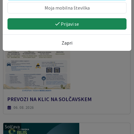
Solčava
Prijavi se
Zapri
PREVOZI NA KLIC NA SOLČAVSKEM
06. 08. 2026
Solčava