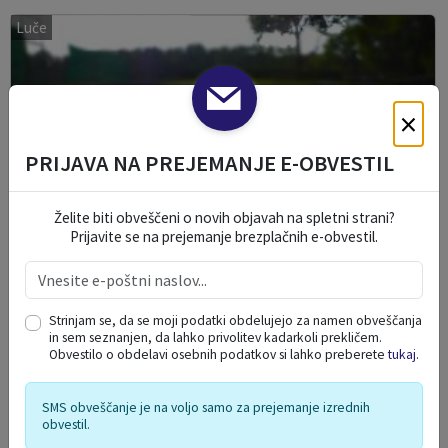
Luče
×
PRIJAVA NA PREJEMANJE E-OBVESTIL
Želite biti obveščeni o novih objavah na spletni strani?
Prijavite se na prejemanje brezplačnih e-obvestil.
Strinjam se, da se moji podatki obdelujejo za namen obveščanja
in sem seznanjen, da lahko privolitev kadarkoli prekličem.
Obvestilo o obdelavi osebnih podatkov si lahko preberete
tukaj
.
Teniški turnir na Krničkem Logu
06. 08. 2026
SMS obveščanje je na voljo samo za prejemanje izrednih
obvestil.