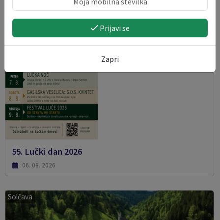
Prijavi se
Zapri
55. Lučki dan 2026
06. 08. 2026
Solčava