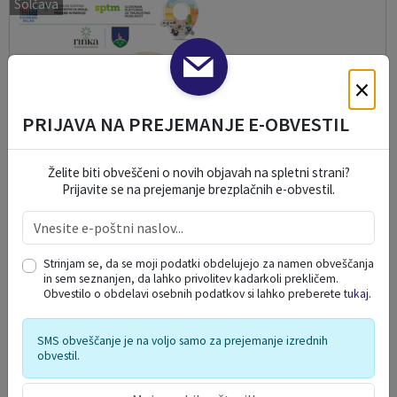
Solčava
×
PRIJAVA NA PREJEMANJE E-OBVESTIL
Želite biti obveščeni o novih objavah na spletni strani?
Prijavite se na prejemanje brezplačnih e-obvestil.
Strinjam se, da se moji podatki obdelujejo za namen obveščanja
in sem seznanjen, da lahko privolitev kadarkoli prekličem.
Obvestilo o obdelavi osebnih podatkov si lahko preberete
tukaj
.
PREVOZI NA KLIC NA SOLČAVSKEM
06. 08. 2026
SMS obveščanje je na voljo samo za prejemanje izrednih
obvestil.
Luče