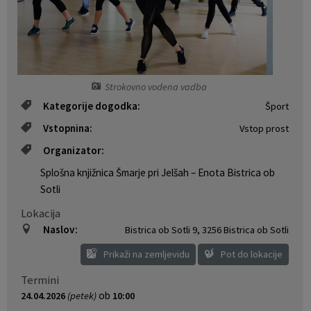
Naselja v občini
Pravni akti
Organigram
Občinski časopis Orans
Strokovno vodena vadba
Varstvo osebnih podatkov
Naše OKO
Kategorije dogodka:
Šport
Temeljni akti občine
Proračun občine
Vstopnina:
Vstop prost
Organizator:
Občinski predpisi
Lokalne volitve
Splošna knjižnica Šmarje pri Jelšah – Enota Bistrica ob
Sotli
Strateški dokumenti
Lokacija
Katalog informacij javnega značaja
Naslov:
Bistrica ob Sotli 9
,
3256 Bistrica ob Sotli
Prikaži na zemljevidu
Pot do lokacije
Termini
ob
24.04.2026
(petek)
10:00