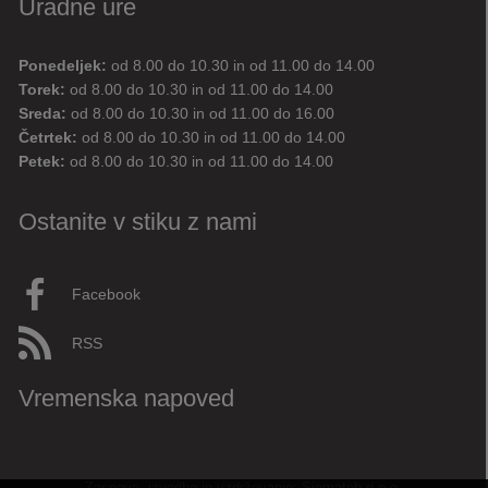
Uradne ure
Ponedeljek:
od 8.00 do 10.30 in od 11.00 do 14.00
Digitalni pomočnik
Torek:
od 8.00 do 10.30 in od 11.00 do 14.00
Sreda:
od 8.00 do 10.30 in od 11.00 do 16.00
Aktualne novice
Aktualne cestne zapore
Četrtek:
od 8.00 do 10.30 in od 11.00 do 14.00
Petek:
od 8.00 do 10.30 in od 11.00 do 14.00
Dovolilnice za parkiranje
Ostanite v stiku z nami
Živjo! 👋 Napiši vprašanje ali klikni na eno od hitrih
vprašanj.
Pravkar
AI
Facebook
RSS
Vremenska napoved
Zasnova, izvedba in vzdrževanje: Sigmateh d.o.o.