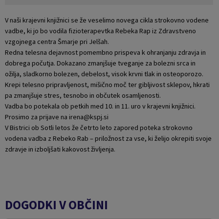
V naši krajevni knjižnici se že veselimo novega cikla strokovno vodene
vadbe, ki jo bo vodila fizioterapevtka Rebeka Rap iz Zdravstveno
vzgojnega centra Šmarje pri Jelšah.
Redna telesna dejavnost pomembno prispeva k ohranjanju zdravja in
dobrega počutja. Dokazano zmanjšuje tveganje za bolezni srca in
ožilja, sladkorno bolezen, debelost, visok krvni tlak in osteoporozo.
Krepi telesno pripravljenost, mišično moč ter gibljivost sklepov, hkrati
pa zmanjšuje stres, tesnobo in občutek osamljenosti.
Vadba bo potekala ob petkih med 10. in 11. uro v krajevni knjižnici.
Prosimo za prijave na irena@kspj.si
V Bistrici ob Sotli letos že četrto leto zapored poteka strokovno
vodena vadba z Rebeko Rab – priložnost za vse, ki želijo okrepiti svoje
zdravje in izboljšati kakovost življenja.
DOGODKI V OBČINI