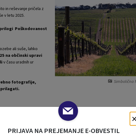
o in reševanje pričela z
e v letu 2025.
v prilogi Poškodovanost
ozebe ali suše, lahko
025
na občinski upravi
li
v času uradnih ur
Simbolična f
rebno fotografije,
prilagati.
 mora vsebovati naslednje podatke:
PRIJAVA NA PREJEMANJE E-OBVESTIL