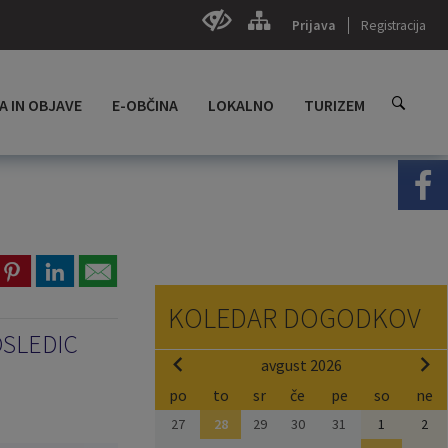
Prijava
Registracija
A IN OBJAVE
E-OBČINA
LOKALNO
TURIZEM
KOLEDAR DOGODKOV
OSLEDIC
avgust 2026
po
to
sr
če
pe
so
ne
27
28
29
30
31
1
2