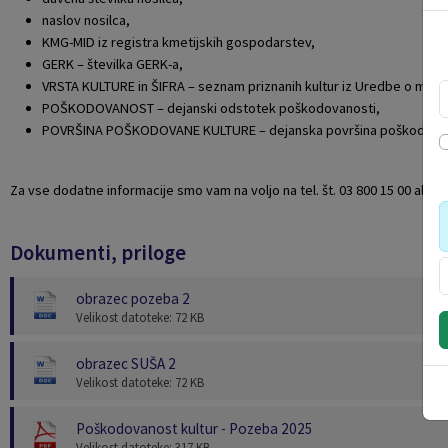
naslov nosilca,
KMG-MID iz registra kmetijskih gospodarstev,
GERK – številka GERK-a,
VRSTA KULTURE in ŠIFRA – seznam priznanih kultur iz Uredbe o meto
POŠKODOVANOST – dejanski odstotek poškodovanosti,
POVRŠINA POŠKODOVANE KULTURE – dejanska površina poškodovane 
Za vse dodatne informacije smo vam na voljo na tel. št. 03 800 15 00 ali 
Dokumenti, priloge
obrazec pozeba 2
Velikost datoteke: 72 KB
obrazec SUŠA 2
Velikost datoteke: 72 KB
Poškodovanost kultur - Pozeba 2025
Velikost datoteke: 317 KB