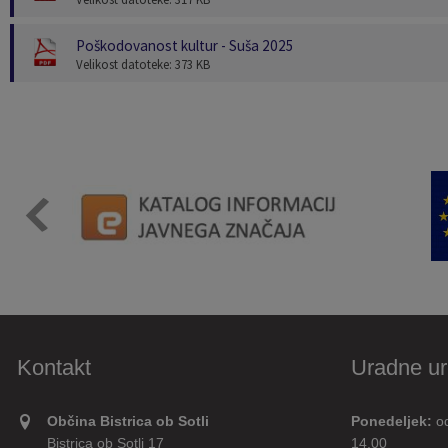
Poškodovanost kultur - Suša 2025
Velikost datoteke: 373 KB
Kontakt
Uradne ur
Občina Bistrica ob Sotli
Ponedeljek:
o
Bistrica ob Sotli 17
14.00