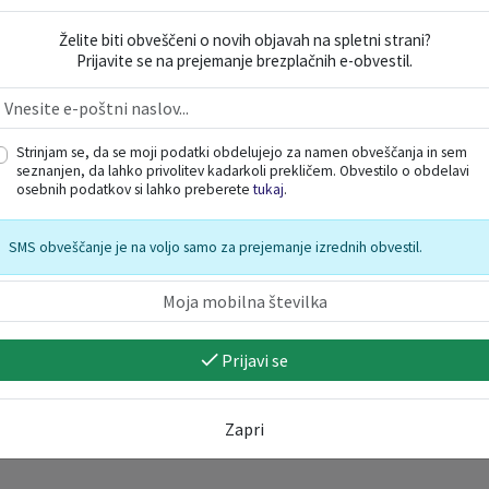
Želite biti obveščeni o novih objavah na spletni strani?
Prijavite se na prejemanje brezplačnih e-obvestil.
dologiji za ocenjevanje škode,
kulture v arih v GERK-u
Strinjam se, da se moji podatki obdelujejo za namen obveščanja in sem
seznanjen, da lahko privolitev kadarkoli prekličem. Obvestilo o obdelavi
osebnih podatkov si lahko preberete
tukaj
.
na elektronskem naslovu:
obcina@bistricaobsotli.si
.
SMS obveščanje je na voljo samo za prejemanje izrednih obvestil.
Prijavi se
Zapri