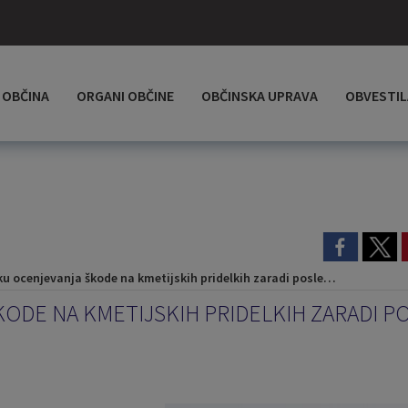
OBČINA
ORGANI OBČINE
OBČINSKA UPRAVA
OBVESTIL
jevanja škode na kmetijskih pridelkih zaradi posledic pozebe in suše v letu 2025
ODE NA KMETIJSKIH PRIDELKIH ZARADI P