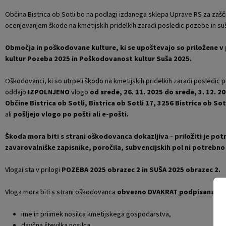
Občina Bistrica ob Sotli bo
Naselja v občini
Pravni akti
na podlagi izdanega sklepa Uprave RS za zaščit
ocenjevanjem škode na kmetijskih pridelkih zaradi posledic pozebe in suš
Organigram
Občinski časopis Orans
Območja in poškodovane kulture, ki se upoštevajo so priložene 
kultur Pozeba 2025 in Poškodovanost kultur Suša 2025.
Varstvo osebnih podatkov
Naše OKO
Oškodovanci, ki so utrpeli škodo na kmetijskih pridelkih zaradi posledic p
Temeljni akti občine
Proračun občine
oddajo
IZPOLNJENO
vlogo
od srede, 26. 11. 2025 do srede, 3. 12. 2
Občine Bistrica ob Sotli, Bistrica ob Sotli 17, 3256 Bistrica ob Sot
ali
pošljejo vlogo po pošti ali e-pošti.
Občinski predpisi
Lokalne volitve
Škoda mora biti s strani oškodovanca dokazljiva - priložiti je pot
Strateški dokumenti
zavarovalniške zapisnike, poročila, subvencijskih pol ni potrebno 
Katalog informacij javnega značaja
Vlogai sta v prilogi
POZEBA 2025 obrazec 2 in SUŠA 2025 obrazec 2.
Vloga mora biti
s strani oškodovanca
obvezno DVAKRAT podpisana
ter
ime in priimek nosilca kmetijskega gospodarstva,
davčna številka nosilca,