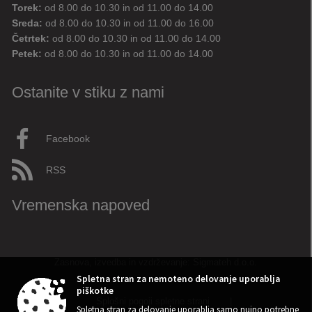
Torek:
od 8.00 do 10.30 in od 11.00 do 14.00
Sreda:
od 8.00 do 10.30 in od 11.00 do 16.00
Aktualne novice
Aktualne cestne zapore
Četrtek:
od 8.00 do 10.30 in od 11.00 do 14.00
Petek:
od 8.00 do 10.30 in od 11.00 do 14.00
Dovolilnice za parkiranje
Ostanite v stiku z nami
Živjo! 👋 Napiši vprašanje ali klikni na eno od hitrih
vprašanj.
Pravkar
AI
Facebook
RSS
Vremenska napoved
Zasnova, izvedba in vzdrževanje: Sigmateh d.o.o.
Spletna stran za nemoteno delovanje uporablja
piškotke
Splošni pogoji spletne strani
|
➤
Spletna stran za delovanje uporablja samo nujno potrebne