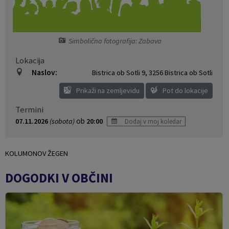
Naselja v občini
Pravni akti
Organigram
Občinski časopis Orans
Simbolična fotografija: Zabava
Lokacija
Varstvo osebnih podatkov
Naše OKO
Naslov:
Bistrica ob Sotli 9
,
3256 Bistrica ob Sotli
Prikaži na zemljevidu
Pot do lokacije
Temeljni akti občine
Proračun občine
Termini
Občinski predpisi
Lokalne volitve
ob
07.11.2026
(sobota)
20:00
Dodaj v moj koledar
Strateški dokumenti
KOLUMONOV ŽEGEN
Katalog informacij javnega značaja
DOGODKI V OBČINI