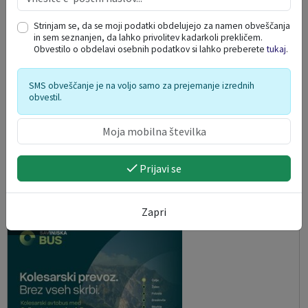
Strinjam se, da se moji podatki obdelujejo za namen obveščanja
in sem seznanjen, da lahko privolitev kadarkoli prekličem.
Obvestilo o obdelavi osebnih podatkov si lahko preberete
tukaj
.
SMS obveščanje je na voljo samo za prejemanje izrednih
obvestil.
PREVOZI NA KLIC NA SOLČAVSKEM
Prijavi se
09. 08. 2026
Zapri
Solčava