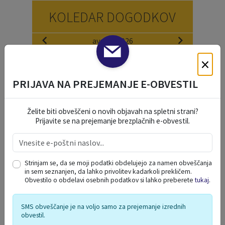
KOLEDAR DOGODKOV
avgust 2026
po
to
sr
če
pe
so
ne
×
27
28
29
30
31
1
2
PRIJAVA NA PREJEMANJE E-OBVESTIL
3
4
5
6
7
8
9
10
11
12
13
14
15
16
Želite biti obveščeni o novih objavah na spletni strani?
17
18
19
20
21
22
23
Prijavite se na prejemanje brezplačnih e-obvestil.
24
25
26
27
28
29
30
31
1
2
3
4
5
6
Strinjam se, da se moji podatki obdelujejo za namen obveščanja
in sem seznanjen, da lahko privolitev kadarkoli prekličem.
Obvestilo o obdelavi osebnih podatkov si lahko preberete
tukaj
.
NAŠE OKO
SMS obveščanje je na voljo samo za prejemanje izrednih
obvestil.