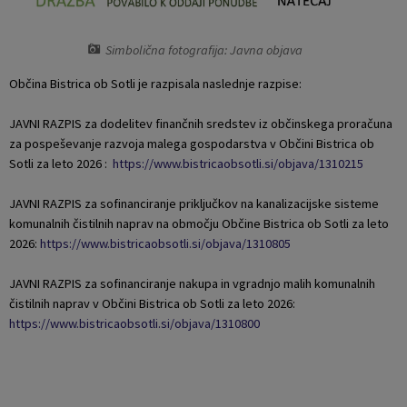
Naselja v občini
Pravni akti
Simbolična fotografija: Javna objava
Organigram
Občinski časopis Orans
Občina Bistrica ob Sotli je razpisala naslednje razpise:
Varstvo osebnih podatkov
Naše OKO
JAVNI RAZPIS za dodelitev finančnih sredstev iz občinskega proračuna
za pospeševanje razvoja malega gospodarstva v Občini Bistrica ob
Temeljni akti občine
Proračun občine
Sotli za leto 2026 :
https://www.bistricaobsotli.si/objava/1310215
JAVNI RAZPIS za sofinanciranje priključkov na kanalizacijske sisteme
Občinski predpisi
Lokalne volitve
komunalnih čistilnih naprav na območju Občine Bistrica ob Sotli za leto
2026:
https://www.bistricaobsotli.si/objava/1310805
Strateški dokumenti
JAVNI RAZPIS za sofinanciranje nakupa in vgradnjo malih komunalnih
Katalog informacij javnega značaja
čistilnih naprav v Občini Bistrica ob Sotli za leto 2026:
https://www.bistricaobsotli.si/objava/1310800