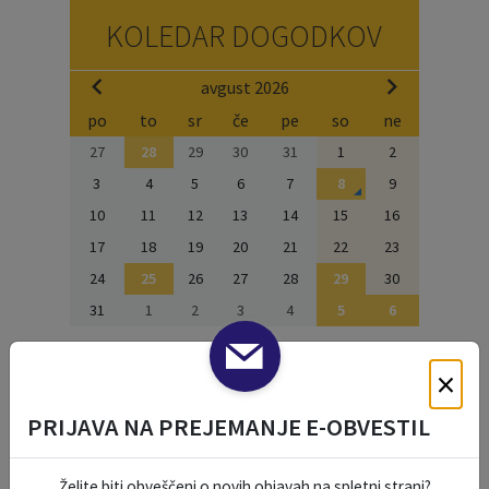
KOLEDAR DOGODKOV
avgust 2026
po
to
sr
če
pe
so
ne
27
28
29
30
31
1
2
3
4
5
6
7
8
9
10
11
12
13
14
15
16
17
18
19
20
21
22
23
24
25
26
27
28
29
30
31
1
2
3
4
5
6
×
NAŠE OKO
PRIJAVA NA PREJEMANJE E-OBVESTIL
Želite biti obveščeni o novih objavah na spletni strani?