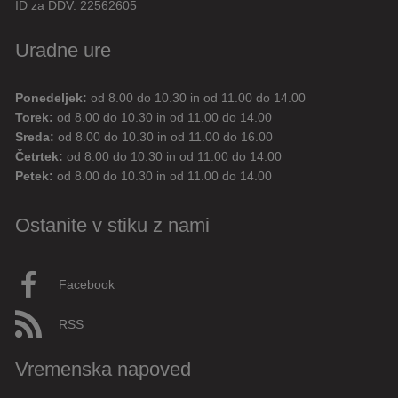
ID za DDV:
22562605
Uradne ure
Ponedeljek:
od 8.00 do 10.30 in od 11.00 do 14.00
Digitalni pomočnik
Torek:
od 8.00 do 10.30 in od 11.00 do 14.00
Sreda:
od 8.00 do 10.30 in od 11.00 do 16.00
Aktualne novice
Aktualne cestne zapore
Četrtek:
od 8.00 do 10.30 in od 11.00 do 14.00
Petek:
od 8.00 do 10.30 in od 11.00 do 14.00
Dovolilnice za parkiranje
Ostanite v stiku z nami
Živjo! 👋 Napiši vprašanje ali klikni na eno od hitrih
vprašanj.
Pravkar
AI
Facebook
RSS
Vremenska napoved