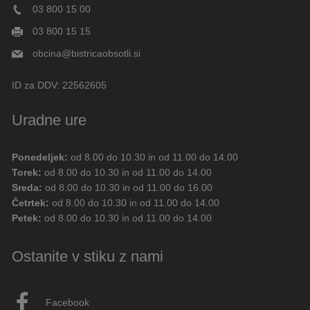
03 800 15 00
03 800 15 15
obcina@bistricaobsotli.si
ID za DDV:
22562605
Uradne ure
Ponedeljek:
od 8.00 do 10.30 in od 11.00 do 14.00
Digitalni pomočnik
Torek:
od 8.00 do 10.30 in od 11.00 do 14.00
Sreda:
od 8.00 do 10.30 in od 11.00 do 16.00
Aktualne novice
Aktualne cestne zapore
Četrtek:
od 8.00 do 10.30 in od 11.00 do 14.00
Petek:
od 8.00 do 10.30 in od 11.00 do 14.00
Dovolilnice za parkiranje
Ostanite v stiku z nami
Živjo! 👋 Napiši vprašanje ali klikni na eno od hitrih
vprašanj.
Pravkar
AI
Facebook