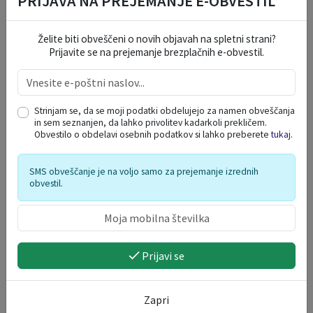
PRIJAVA NA PREJEMANJE E-OBVESTIL
NAŠE OKO
Želite biti obveščeni o novih objavah na spletni strani?
Prijavite se na prejemanje brezplačnih e-obvestil.
Strinjam se, da se moji podatki obdelujejo za namen obveščanja
in sem seznanjen, da lahko privolitev kadarkoli prekličem.
Obvestilo o obdelavi osebnih podatkov si lahko preberete
tukaj
.
SMS obveščanje je na voljo samo za prejemanje izrednih
obvestil.
Prijavi se
Zapri