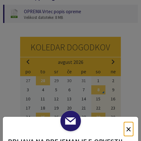
OPREMA Vrtec popis opreme
Velikost datoteke: 8 MB
KOLEDAR DOGODKOV
avgust 2026
po
to
sr
če
pe
so
ne
27
28
29
30
31
1
2
3
4
5
6
7
8
9
10
11
12
13
14
15
16
17
18
19
20
21
22
23
24
25
26
27
28
29
30
×
31
1
2
3
4
5
6