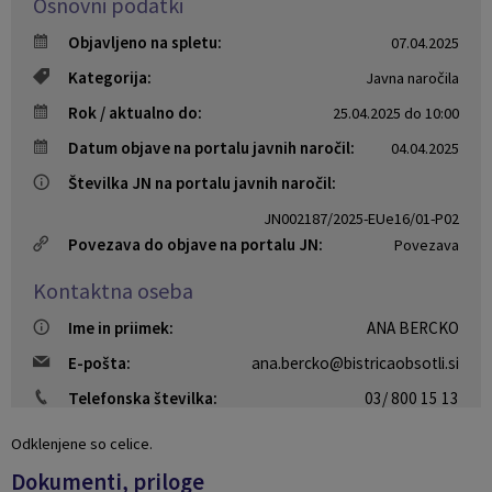
Osnovni podatki
Naselja v občini
Pravni akti
Objavljeno na spletu:
07.04.2025
Kategorija:
Javna naročila
Organigram
Občinski časopis Orans
Rok / aktualno do:
25.04.2025 do 10:00
Varstvo osebnih podatkov
Naše OKO
Datum objave na portalu javnih naročil:
04.04.2025
Številka JN na portalu javnih naročil:
Temeljni akti občine
Proračun občine
JN002187/2025-EUe16/01-P02
Povezava do objave na portalu JN:
Povezava
Občinski predpisi
Lokalne volitve
Kontaktna oseba
Strateški dokumenti
Ime in priimek:
ANA BERCKO
Katalog informacij javnega značaja
E-pošta:
ana.bercko@bistricaobsotli.si
Telefonska številka:
03/ 800 15 13
Odklenjene so celice.
Dokumenti, priloge