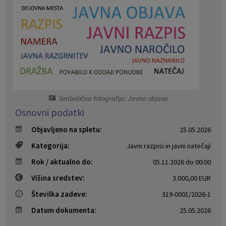
Naselja v občini
Pravni akti
Organigram
Občinski časopis Orans
Varstvo osebnih podatkov
Naše OKO
Temeljni akti občine
Proračun občine
Simbolična fotografija: Javna objava
Osnovni podatki
Občinski predpisi
Lokalne volitve
Objavljeno na spletu:
25.05.2026
Strateški dokumenti
Kategorija:
Javni razpisi in javni natečaji
Rok / aktualno do:
05.11.2026 do 00:00
Katalog informacij javnega značaja
Višina sredstev:
3.000,00 EUR
Številka zadeve:
319-0001/2026-1
Datum dokumenta:
25.05.2026