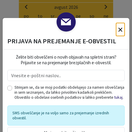
avgust 2026
po
to
sr
če
pe
so
ne
27
28
29
30
31
1
2
×
3
4
5
6
7
8
9
PRIJAVA NA PREJEMANJE E-OBVESTIL
10
11
12
13
14
15
16
17
18
19
20
21
22
23
Želite biti obveščeni o novih objavah na spletni strani?
24
25
26
27
28
29
30
Prijavite se na prejemanje brezplačnih e-obvestil.
31
1
2
3
4
5
6
Strinjam se, da se moji podatki obdelujejo za namen obveščanja
NAŠE OKO
in sem seznanjen, da lahko privolitev kadarkoli prekličem.
Obvestilo o obdelavi osebnih podatkov si lahko preberete
tukaj
.
SMS obveščanje je na voljo samo za prejemanje izrednih
obvestil.