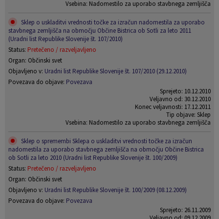
Vsebina: Nadomestilo za uporabo stavbnega zemljišča
Sklep o uskladitvi vrednosti točke za izračun nadomestila za uporabo
stavbnega zemljišča na območju Občine Bistrica ob Sotli za leto 2011
(Uradni list Republike Slovenije št. 107/2010)
Status:
Pretečeno / razveljavljeno
Organ: Občinski svet
Objavljeno v:
Uradni list Republike Slovenije št. 107/2010 (29.12.2010)
Povezava do objave:
Povezava
Sprejeto: 10.12.2010
Veljavno od: 30.12.2010
Konec veljavnosti: 17.12.2011
Tip objave: Sklep
Vsebina: Nadomestilo za uporabo stavbnega zemljišča
Sklep o spremembi Sklepa o uskladitvi vrednosti točke za izračun
nadomestila za uporabo stavbnega zemljišča na območju Občine Bistrica
ob Sotli za leto 2010 (Uradni list Republike Slovenije št. 100/2009)
Status:
Pretečeno / razveljavljeno
Organ: Občinski svet
Objavljeno v:
Uradni list Republike Slovenije št. 100/2009 (08.12.2009)
Povezava do objave:
Povezava
Sprejeto: 26.11.2009
Veljavno od: 09.12.2009