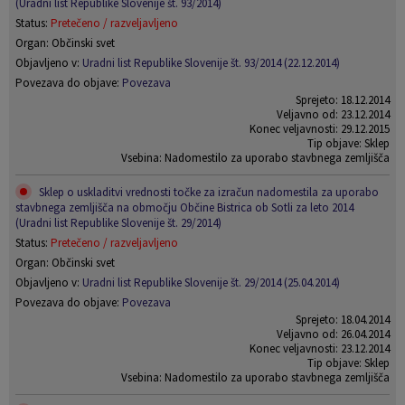
(Uradni list Republike Slovenije št. 93/2014)
Status:
Pretečeno / razveljavljeno
Organ: Občinski svet
Objavljeno v:
Uradni list Republike Slovenije št. 93/2014 (22.12.2014)
Povezava do objave:
Povezava
Sprejeto: 18.12.2014
Veljavno od: 23.12.2014
Konec veljavnosti: 29.12.2015
Tip objave: Sklep
Vsebina: Nadomestilo za uporabo stavbnega zemljišča
Sklep o uskladitvi vrednosti točke za izračun nadomestila za uporabo
stavbnega zemljišča na območju Občine Bistrica ob Sotli za leto 2014
(Uradni list Republike Slovenije št. 29/2014)
Status:
Pretečeno / razveljavljeno
Organ: Občinski svet
Objavljeno v:
Uradni list Republike Slovenije št. 29/2014 (25.04.2014)
Povezava do objave:
Povezava
Sprejeto: 18.04.2014
Veljavno od: 26.04.2014
Konec veljavnosti: 23.12.2014
Tip objave: Sklep
Vsebina: Nadomestilo za uporabo stavbnega zemljišča