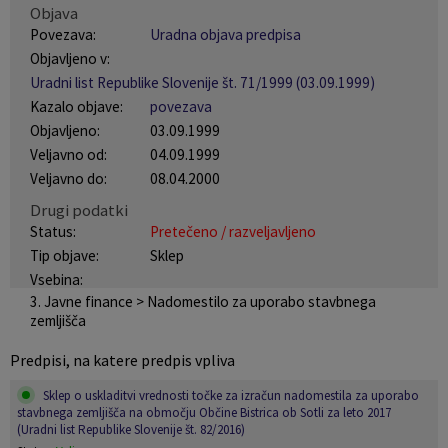
Objava
Naselja v občini
Pravni akti
Povezava:
Uradna objava predpisa
Objavljeno v:
Organigram
Občinski časopis Orans
Uradni list Republike Slovenije št. 71/1999 (03.09.1999)
Kazalo objave:
povezava
Varstvo osebnih podatkov
Naše OKO
Objavljeno:
03.09.1999
Veljavno od:
04.09.1999
Temeljni akti občine
Proračun občine
Veljavno do:
08.04.2000
Drugi podatki
Občinski predpisi
Lokalne volitve
Status:
Pretečeno / razveljavljeno
Tip objave:
Sklep
Strateški dokumenti
Vsebina:
3. Javne finance > Nadomestilo za uporabo stavbnega
zemljišča
Katalog informacij javnega značaja
Predpisi, na katere predpis vpliva
Sklep o uskladitvi vrednosti točke za izračun nadomestila za uporabo
stavbnega zemljišča na območju Občine Bistrica ob Sotli za leto 2017
(Uradni list Republike Slovenije št. 82/2016)