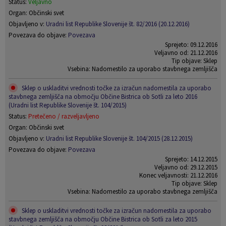
Status:
Veljavno
Organ: Občinski svet
Objavljeno v:
Uradni list Republike Slovenije št. 82/2016 (20.12.2016)
Povezava do objave:
Povezava
Sprejeto: 09.12.2016
Veljavno od: 21.12.2016
Tip objave: Sklep
Vsebina: Nadomestilo za uporabo stavbnega zemljišča
Sklep o uskladitvi vrednosti točke za izračun nadomestila za uporabo
stavbnega zemljišča na območju Občine Bistrica ob Sotli za leto 2016
(Uradni list Republike Slovenije št. 104/2015)
Status:
Pretečeno / razveljavljeno
Organ: Občinski svet
Objavljeno v:
Uradni list Republike Slovenije št. 104/2015 (28.12.2015)
Povezava do objave:
Povezava
Sprejeto: 14.12.2015
Veljavno od: 29.12.2015
Konec veljavnosti: 21.12.2016
Tip objave: Sklep
Vsebina: Nadomestilo za uporabo stavbnega zemljišča
Sklep o uskladitvi vrednosti točke za izračun nadomestila za uporabo
stavbnega zemljišča na območju Občine Bistrica ob Sotli za leto 2015