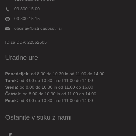
03 800 15 00
03 800 15 15
obcina@bistricaobsotli.si
ID za DDV:
22562605
Uradne ure
Ponedeljek:
od 8.00 do 10.30 in od 11.00 do 14.00
Digitalni pomočnik
Torek:
od 8.00 do 10.30 in od 11.00 do 14.00
Sreda:
od 8.00 do 10.30 in od 11.00 do 16.00
Aktualne novice
Aktualne cestne zapore
Četrtek:
od 8.00 do 10.30 in od 11.00 do 14.00
Petek:
od 8.00 do 10.30 in od 11.00 do 14.00
Dovolilnice za parkiranje
Ostanite v stiku z nami
Živjo! 👋 Napiši vprašanje ali klikni na eno od hitrih
vprašanj.
Pravkar
AI