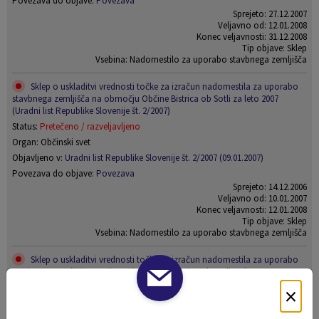
Povezava do objave:
Povezava
Sprejeto: 27.12.2007
Veljavno od: 12.01.2008
Konec veljavnosti: 31.12.2008
Tip objave: Sklep
Vsebina: Nadomestilo za uporabo stavbnega zemljišča
Sklep o uskladitvi vrednosti točke za izračun nadomestila za uporabo
stavbnega zemljišča na območju Občine Bistrica ob Sotli za leto 2007
(Uradni list Republike Slovenije št. 2/2007)
Status:
Pretečeno / razveljavljeno
Organ: Občinski svet
Objavljeno v:
Uradni list Republike Slovenije št. 2/2007 (09.01.2007)
Povezava do objave:
Povezava
Sprejeto: 14.12.2006
Veljavno od: 10.01.2007
Konec veljavnosti: 12.01.2008
Tip objave: Sklep
Vsebina: Nadomestilo za uporabo stavbnega zemljišča
Sklep o uskladitvi vrednosti točke za izračun nadomestila za uporabo
stavbnega zemljišča na območju Občine Bistrica ob Sotli za leto 2006
(Uradni list Republike Slovenije št. 114/2005)
×
Status:
Pretečeno / razveljavljeno
Organ: Občinski svet