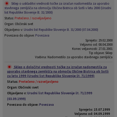
Sklep o uskladitvi vrednosti točke za izračun nadomestila za uporabo
stavbnega zemljišča na območju Občine Bistrica ob Sotli v letu 2000 (Uradni
list Republike Slovenije št. 31/2000)
Status:
Pretečeno / razveljavljeno
Organ: Občinski svet
Objavljeno v:
Uradni list Republike Slovenije št. 31/2000 (07.04.2000)
Povezava do objave:
Povezava
Sprejeto: 29.02.2000
Veljavno od: 08.04.2000
Konec veljavnosti: 27.01.2001
Tip objave: Sklep
Vsebina: Nadomestilo za uporabo stavbnega zemljišča
Sklep o določitvi vrednosti točke za izračun nadomestila za
uporabo stavbnega zemljišča na območju Občine Bistrica ob Sotli
za leto 1999 (Uradni list Republike Slovenije št. 71/1999)
Status:
Pretečeno / razveljavljeno
Organ: Občinski svet
Objavljeno v:
Uradni list Republike Slovenije št. 71/1999
(03.09.1999)
Povezava do objave:
Povezava
Sprejeto: 15.07.1999
Veljavno od: 04.09.1999