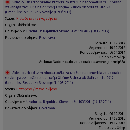
Sklep o uskladitvi vrednosti točke za izračun nadomestila za uporabo
stavbnega zemljišča na območju Občine Bistrica ob Sotli za leto 2013
(Uradni list Republike Slovenije št. 99/2012)
Status:
Pretečeno / razveljavljeno
Organ: Občinski svet
Objavljeno v:
Uradni list Republike Slovenije št. 99/2012 (18.12.2012)
Povezava do objave:
Povezava
Sprejeto: 11.12.2012
Veljavno od: 19.12.2012
Konec veljavnosti: 26.04.2014
Tip objave: Sklep
Vsebina: Nadomestilo za uporabo stavbnega zemljišča
Sklep o uskladitvi vrednosti točke za izračun nadomestila za uporabo
stavbnega zemljišča na območju Občine Bistrica ob Sotli za leto 2012
(Uradni list Republike Slovenije št. 103/2011)
Status:
Pretečeno / razveljavljeno
Organ: Občinski svet
Objavljeno v:
Uradni list Republike Slovenije št. 103/2011 (16.12.2011)
Povezava do objave:
Povezava
Sprejeto: 06.12.2011
Veljavno od: 17.12.2011
Konec veljavnosti: 19.12.2012
Tip objave: Sklep