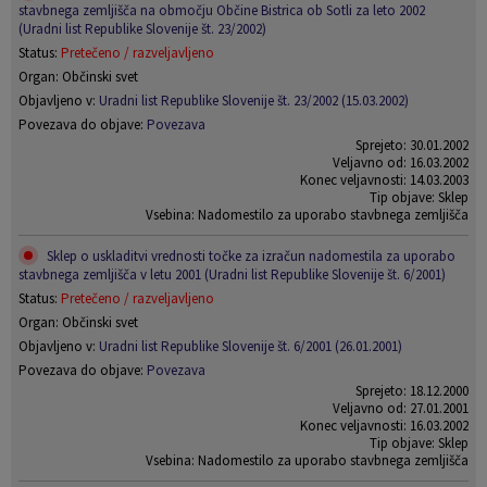
stavbnega zemljišča na območju Občine Bistrica ob Sotli za leto 2002
(Uradni list Republike Slovenije št. 23/2002)
Status:
Pretečeno / razveljavljeno
Organ: Občinski svet
Objavljeno v:
Uradni list Republike Slovenije št. 23/2002 (15.03.2002)
Povezava do objave:
Povezava
Sprejeto: 30.01.2002
Veljavno od: 16.03.2002
Konec veljavnosti: 14.03.2003
Tip objave: Sklep
Vsebina: Nadomestilo za uporabo stavbnega zemljišča
Sklep o uskladitvi vrednosti točke za izračun nadomestila za uporabo
stavbnega zemljišča v letu 2001 (Uradni list Republike Slovenije št. 6/2001)
Status:
Pretečeno / razveljavljeno
Organ: Občinski svet
Objavljeno v:
Uradni list Republike Slovenije št. 6/2001 (26.01.2001)
Povezava do objave:
Povezava
Sprejeto: 18.12.2000
Veljavno od: 27.01.2001
Konec veljavnosti: 16.03.2002
Tip objave: Sklep
Vsebina: Nadomestilo za uporabo stavbnega zemljišča