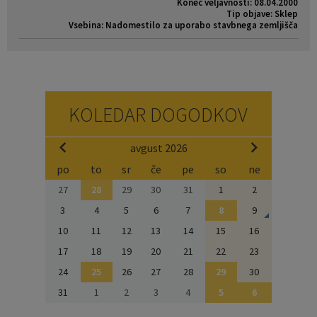
Konec veljavnosti: 08.04.2000
Tip objave: Sklep
Vsebina: Nadomestilo za uporabo stavbnega zemljišča
KOLEDAR DOGODKOV
avgust 2026
po
to
sr
če
pe
so
ne
27
28
29
30
31
1
2
3
4
5
6
7
8
9
10
11
12
13
14
15
16
17
18
19
20
21
22
23
24
25
26
27
28
29
30
31
1
2
3
4
5
6