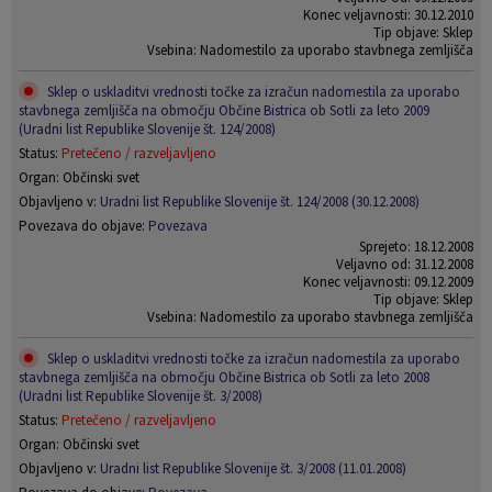
Konec veljavnosti: 30.12.2010
Tip objave: Sklep
Vsebina: Nadomestilo za uporabo stavbnega zemljišča
Sklep o uskladitvi vrednosti točke za izračun nadomestila za uporabo
stavbnega zemljišča na območju Občine Bistrica ob Sotli za leto 2009
(Uradni list Republike Slovenije št. 124/2008)
Status:
Pretečeno / razveljavljeno
Organ: Občinski svet
Objavljeno v:
Uradni list Republike Slovenije št. 124/2008 (30.12.2008)
Povezava do objave:
Povezava
Sprejeto: 18.12.2008
Veljavno od: 31.12.2008
Konec veljavnosti: 09.12.2009
Tip objave: Sklep
Vsebina: Nadomestilo za uporabo stavbnega zemljišča
Sklep o uskladitvi vrednosti točke za izračun nadomestila za uporabo
stavbnega zemljišča na območju Občine Bistrica ob Sotli za leto 2008
(Uradni list Republike Slovenije št. 3/2008)
Status:
Pretečeno / razveljavljeno
Organ: Občinski svet
Objavljeno v:
Uradni list Republike Slovenije št. 3/2008 (11.01.2008)