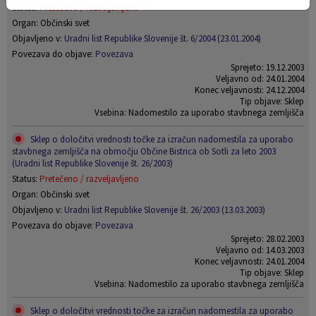
Status:
Pretečeno / razveljavljeno
Organ: Občinski svet
Objavljeno v:
Uradni list Republike Slovenije št. 6/2004 (23.01.2004)
Povezava do objave:
Povezava
Sprejeto: 19.12.2003
Veljavno od: 24.01.2004
Konec veljavnosti: 24.12.2004
Tip objave: Sklep
Vsebina: Nadomestilo za uporabo stavbnega zemljišča
Sklep o določitvi vrednosti točke za izračun nadomestila za uporabo
stavbnega zemljišča na območju Občine Bistrica ob Sotli za leto 2003
(Uradni list Republike Slovenije št. 26/2003)
Status:
Pretečeno / razveljavljeno
Organ: Občinski svet
Objavljeno v:
Uradni list Republike Slovenije št. 26/2003 (13.03.2003)
Povezava do objave:
Povezava
Sprejeto: 28.02.2003
Veljavno od: 14.03.2003
Konec veljavnosti: 24.01.2004
Tip objave: Sklep
Vsebina: Nadomestilo za uporabo stavbnega zemljišča
Sklep o določitvi vrednosti točke za izračun nadomestila za uporabo