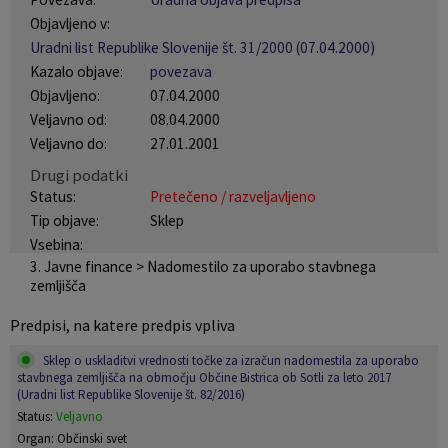
Objavljeno v:
Naselja v občini
Pravni akti
Uradni list Republike Slovenije št. 31/2000 (07.04.2000)
Kazalo objave:
povezava
Organigram
Občinski časopis Orans
Objavljeno:
07.04.2000
Veljavno od:
08.04.2000
Varstvo osebnih podatkov
Naše OKO
Veljavno do:
27.01.2001
Drugi podatki
Temeljni akti občine
Proračun občine
Status:
Pretečeno / razveljavljeno
Tip objave:
Sklep
Občinski predpisi
Lokalne volitve
Vsebina:
3. Javne finance > Nadomestilo za uporabo stavbnega
Strateški dokumenti
zemljišča
Predpisi, na katere predpis vpliva
Katalog informacij javnega značaja
Sklep o uskladitvi vrednosti točke za izračun nadomestila za uporabo
stavbnega zemljišča na območju Občine Bistrica ob Sotli za leto 2017
(Uradni list Republike Slovenije št. 82/2016)
Status:
Veljavno
Organ: Občinski svet