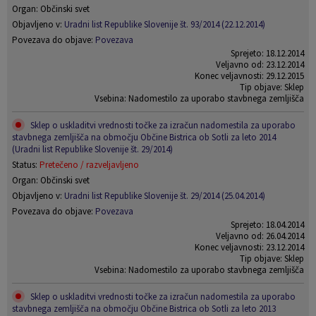
Organ: Občinski svet
Objavljeno v:
Uradni list Republike Slovenije št. 93/2014 (22.12.2014)
Povezava do objave:
Povezava
Sprejeto: 18.12.2014
Veljavno od: 23.12.2014
Konec veljavnosti: 29.12.2015
Tip objave: Sklep
Vsebina: Nadomestilo za uporabo stavbnega zemljišča
Sklep o uskladitvi vrednosti točke za izračun nadomestila za uporabo
stavbnega zemljišča na območju Občine Bistrica ob Sotli za leto 2014
(Uradni list Republike Slovenije št. 29/2014)
Status:
Pretečeno / razveljavljeno
Organ: Občinski svet
Objavljeno v:
Uradni list Republike Slovenije št. 29/2014 (25.04.2014)
Povezava do objave:
Povezava
Sprejeto: 18.04.2014
Veljavno od: 26.04.2014
Konec veljavnosti: 23.12.2014
Tip objave: Sklep
Vsebina: Nadomestilo za uporabo stavbnega zemljišča
Sklep o uskladitvi vrednosti točke za izračun nadomestila za uporabo
stavbnega zemljišča na območju Občine Bistrica ob Sotli za leto 2013