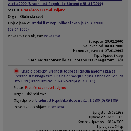
v letu 2000 (Uradni list Republike Slovenije št. 31/2000)
Status:
Pretečeno / razveljavljeno
Organ: Občinski svet
Objavljeno v:
Uradni list Republike Slovenije št. 31/2000
(07.04.2000)
Povezava do objave:
Povezava
Sprejeto: 29.02.2000
Veljavno od: 08.04.2000
Konec veljavnosti: 27.01.2001
Tip objave: Sklep
Vsebina: Nadomestilo za uporabo stavbnega zemljišča
Sklep o določitvi vrednosti točke za izračun nadomestila za
uporabo stavbnega zemljišča na območju Občine Bistrica ob Sotli za
leto 1999 (Uradni list Republike Slovenije št. 71/1999)
Status:
Pretečeno / razveljavljeno
Organ: Občinski svet
Objavljeno v:
Uradni list Republike Slovenije št. 71/1999 (03.09.1999)
Povezava do objave:
Povezava
Sprejeto: 15.07.1999
Veljavno od: 04.09.1999
Konec veljavnosti: 08.04.2000
Tip objave: Sklep