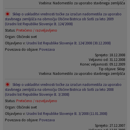
Vsebina: Nadomestilo za uporabo stavbnega zemljišča
Sklep o uskladitvi vrednosti točke za izračun nadomestila za uporabo
stavbnega zemljišča na območju Občine Bistrica ob Sotli za leto 2009
(Uradni list Republike Slovenije št. 124/2008)
Status:
Pretečeno / razveljavljeno
Organ: Občinski svet
Objavljeno v:
Uradni list Republike Slovenije št. 124/2008 (30.12.2008)
Povezava do objave:
Povezava
Sprejeto: 18.12.2008
Veljavno od: 31.12.2008
Konec veljavnosti: 09.12.2009
Tip objave: Sklep
Vsebina: Nadomestilo za uporabo stavbnega zemljišča
Sklep o uskladitvi vrednosti točke za izračun nadomestila za uporabo
stavbnega zemljišča na območju Občine Bistrica ob Sotli za leto 2008
(Uradni list Republike Slovenije št. 3/2008)
Status:
Pretečeno / razveljavljeno
Organ: Občinski svet
Objavljeno v:
Uradni list Republike Slovenije št. 3/2008 (11.01.2008)
Povezava do objave:
Povezava
Sprejeto: 27.12.2007