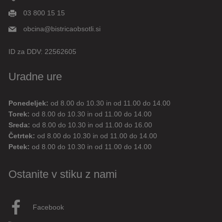
03 800 15 15
obcina@bistricaobsotli.si
ID za DDV:
22562605
Uradne ure
Ponedeljek:
od 8.00 do 10.30 in od 11.00 do 14.00
Digitalni pomočnik
Torek:
od 8.00 do 10.30 in od 11.00 do 14.00
Sreda:
od 8.00 do 10.30 in od 11.00 do 16.00
Aktualne novice
Aktualne cestne zapore
Četrtek:
od 8.00 do 10.30 in od 11.00 do 14.00
Petek:
od 8.00 do 10.30 in od 11.00 do 14.00
Dovolilnice za parkiranje
Ostanite v stiku z nami
Živjo! 👋 Napiši vprašanje ali klikni na eno od hitrih
vprašanj.
Pravkar
AI
Facebook