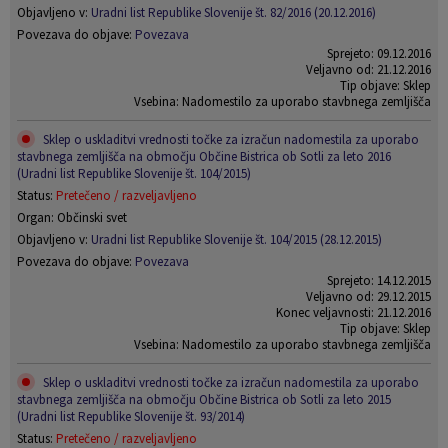
Objavljeno v:
Uradni list Republike Slovenije št. 82/2016 (20.12.2016)
Povezava do objave:
Povezava
Sprejeto: 09.12.2016
Veljavno od: 21.12.2016
Tip objave: Sklep
Vsebina: Nadomestilo za uporabo stavbnega zemljišča
Sklep o uskladitvi vrednosti točke za izračun nadomestila za uporabo
stavbnega zemljišča na območju Občine Bistrica ob Sotli za leto 2016
(Uradni list Republike Slovenije št. 104/2015)
Status:
Pretečeno / razveljavljeno
Organ: Občinski svet
Objavljeno v:
Uradni list Republike Slovenije št. 104/2015 (28.12.2015)
Povezava do objave:
Povezava
Sprejeto: 14.12.2015
Veljavno od: 29.12.2015
Konec veljavnosti: 21.12.2016
Tip objave: Sklep
Vsebina: Nadomestilo za uporabo stavbnega zemljišča
Sklep o uskladitvi vrednosti točke za izračun nadomestila za uporabo
stavbnega zemljišča na območju Občine Bistrica ob Sotli za leto 2015
(Uradni list Republike Slovenije št. 93/2014)
Status:
Pretečeno / razveljavljeno