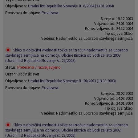
Objavljeno v:
Uradni list Republike Slovenije št. 6/2004 (23.01.2004)
Povezava do objave:
Povezava
Sprejeto: 19.12.2003
Veljavno od: 24.01.2004
Konec veljavnosti: 24.12.2004
Tip objave: Sklep
Vsebina: Nadomestilo za uporabo stavbnega zemljišča
Sklep o določitvi vrednosti točke za izračun nadomestila za uporabo
stavbnega zemljišča na območju Občine Bistrica ob Sotli za leto 2003
(Uradni list Republike Slovenije št. 26/2003)
Status:
Pretečeno / razveljavljeno
Organ: Občinski svet
Objavljeno v:
Uradni list Republike Slovenije št. 26/2003 (13.03.2003)
Povezava do objave:
Povezava
Sprejeto: 28.02.2003
Veljavno od: 14.03.2003
Konec veljavnosti: 24.01.2004
Tip objave: Sklep
Vsebina: Nadomestilo za uporabo stavbnega zemljišča
Sklep o določitvi vrednosti točke za izračun nadomestila za uporabo
stavbnega zemljišča na območju Občine Bistrica ob Sotli za leto 2002
(Uradni list Republike Slovenije št. 23/2002)