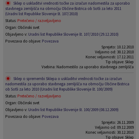
Sklep o uskladitvi vrednosti točke za izračun nadomestila za uporabo
stavbnega zemljišča na območju Občine Bistrica ob Sotli za leto 2011
(Uradni list Republike Slovenije št. 107/2010)
Status:
Pretečeno / razveljavljeno
Organ: Občinski svet
Objavljeno v:
Uradni list Republike Slovenije št. 107/2010 (29.12.2010)
Povezava do objave:
Povezava
Sprejeto: 10.12.2010
Veljavno od: 30.12.2010
Konec veljavnosti: 17.12.2011
Tip objave: Sklep
Vsebina: Nadomestilo za uporabo stavbnega zemljišča
Sklep o spremembi Sklepa o uskladitvi vrednosti točke za izračun
nadomestila za uporabo stavbnega zemljišča na območju Občine Bistrica
ob Sotli za leto 2010 (Uradni list Republike Slovenije št. 100/2009)
Status:
Pretečeno / razveljavljeno
Organ: Občinski svet
Objavljeno v:
Uradni list Republike Slovenije št. 100/2009 (08.12.2009)
Povezava do objave:
Povezava
Sprejeto: 26.11.2009
Veljavno od: 09.12.2009
Konec veljavnosti: 30.12.2010
Tip objave: Sklep