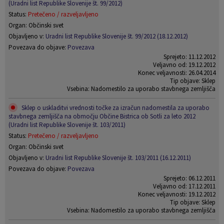
(Uradni list Republike Slovenije št. 99/2012)
Status:
Pretečeno / razveljavljeno
Organ: Občinski svet
Objavljeno v:
Uradni list Republike Slovenije št. 99/2012 (18.12.2012)
Povezava do objave:
Povezava
Sprejeto: 11.12.2012
Veljavno od: 19.12.2012
Konec veljavnosti: 26.04.2014
Tip objave: Sklep
Vsebina: Nadomestilo za uporabo stavbnega zemljišča
Sklep o uskladitvi vrednosti točke za izračun nadomestila za uporabo
stavbnega zemljišča na območju Občine Bistrica ob Sotli za leto 2012
(Uradni list Republike Slovenije št. 103/2011)
Status:
Pretečeno / razveljavljeno
Organ: Občinski svet
Objavljeno v:
Uradni list Republike Slovenije št. 103/2011 (16.12.2011)
Povezava do objave:
Povezava
Sprejeto: 06.12.2011
Veljavno od: 17.12.2011
Konec veljavnosti: 19.12.2012
Tip objave: Sklep
Vsebina: Nadomestilo za uporabo stavbnega zemljišča